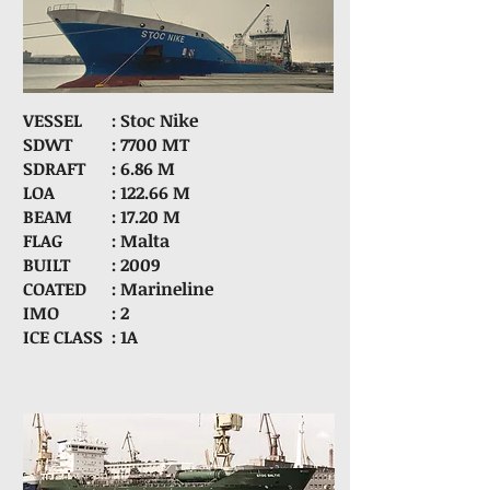
VESSEL
: Stoc Nike
SDWT
: 7700 MT
SDRAFT
: 6.86 M
LOA
: 122.66 M
BEAM
: 17.20 M
FLAG
: Malta
BUILT
: 2009
COATED
: Marineline
IMO
: 2
ICE CLASS
: 1A