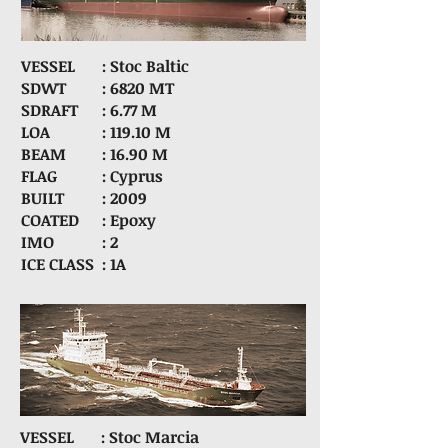
VESSEL
: Stoc Baltic
SDWT
: 6820 MT
SDRAFT
: 6.77 M
LOA
: 119.10 M
BEAM
: 16.90 M
FLAG
: Cyprus
BUILT
: 2009
COATED
: Epoxy
IMO
: 2
ICE CLASS
: 1A
VESSEL
: Stoc Marcia